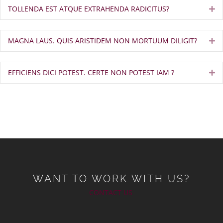
TOLLENDA EST ATQUE EXTRAHENDA RADICITUS?
Ex
MAGNA LAUS. QUIS ARISTIDEM NON MORTUUM DILIGIT?
Ex
EFFICIENS DICI POTEST. CERTE NON POTEST IAM ?
Ex
WANT TO WORK WITH US?
CONTACT US