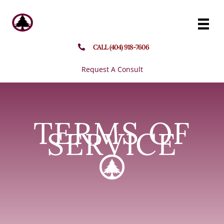
Skip
to
content
CALL (404) 918-7606
Request A Consult
TERMS OF
SERVICE